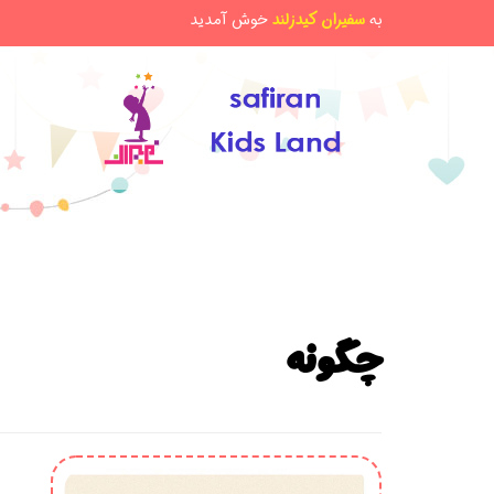
به
سفیران کیدزلند
خوش آمدید
چگونه