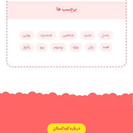
برچسب ها
باندل
جدید
شخصی
نامحدود
نهایی
همه
وان
ویژه
پرمیوم
پرو
پکیج
درباره کودکستان