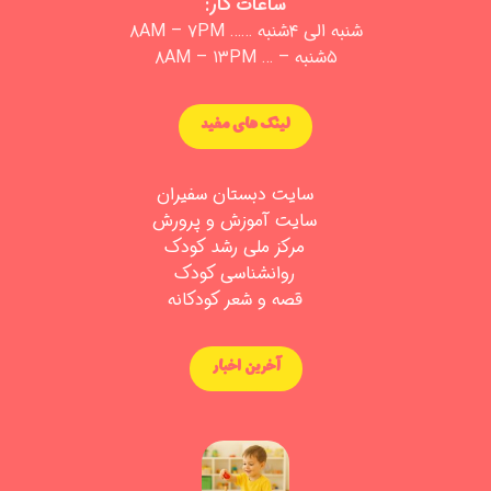
ساعات کار:
شنبه الی ۴شنبه …… ۸AM – ۷PM
۵شنبه – … ۸AM – ۱۳PM
لینک های مفید
سایت دبستان سفیران
سایت آموزش و پرورش
مرکز ملی رشد کودک
روانشناسی کودک
ق
صه و شعر کودکانه
آخرین اخبار