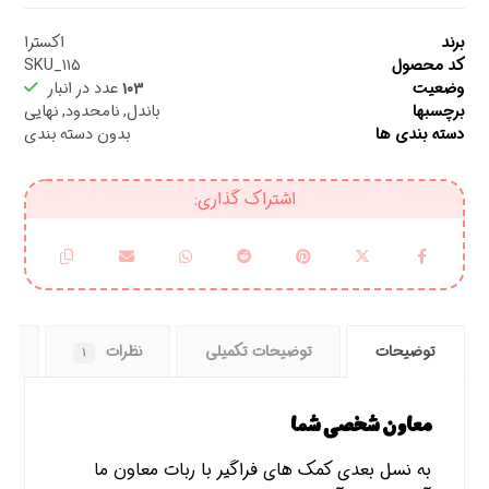
برند
اکسترا
کد محصول
SKU_۱۱۵
وضعیت
۱۰۳
عدد در انبار
برچسبها
باندل
,
نامحدود
,
نهایی
دسته بندی ها
بدون دسته بندی
توضیحات
توضیحات تکمیلی
نظرات
را
۱
معاون شخصی شما
به نسل بعدی کمک های فراگیر با ربات معاون ما